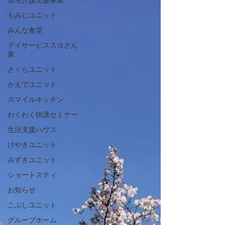
居宅介護支援事業
もみじユニット
みんな食堂
デイサービススヨさん
家
さくらユニット
かえでユニット
スマイルキッチン
わくわく快護セミナー
生活支援ハウス
けやきユニット
みずきユニット
ショートスティ
お知らせ
こぶしユニット
グループホーム