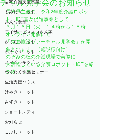
チャル見学会のお知らせ
居宅介護支援事業
長崎県主催の、令和2年度介護ロボッ
もみじユニット
ト・ICT普及促進事業として
みんな食堂
３月１６日（火）１４時から１５時　
デイサービススヨさん家
オンライン開催にて
「先進施設ヴァーチャル見学会」が開
さくらユニット
催されます。（施設様向け）
かえでユニット
のぞみの杜の介護現場で実際に
スマイルキッチン
大活躍している介護ロボット・ICTを紹
介致します！！
わくわく快護セミナー
生活支援ハウス
けやきユニット
みずきユニット
ショートスティ
お知らせ
こぶしユニット