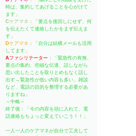
時は、集約してあげることを心がけて
ます」
C
ケアマネ
：「要点を後回しにせず、何
を伝えたくて連絡したかをまず伝えま
す」
D
ケアマネ
：「自分は結構メールも活用
してます」
A
ファシリテーター
：「緊急性の有無、
要点の集約、些細な伝達、話しながら
思い出したことを取りとめもなく話し
出す→緊急性が低い内容も多い、雑談
など、電話の目的を整理する必要があ
りますね」
～中略～
終了後：「今の内容を頭に入れて、電
話連絡もちょっと変えていこう！！」
一人一人のケアマネが自分で工夫して