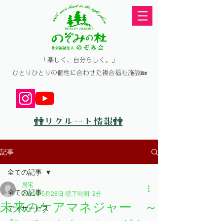
​「楽しく、自分らしく。」
​ひとりひとりの個性に合わせた複合福祉施設🏡
👫リクルート情報👫
記事
全ての記事
居宅
全ての記事
2021年5月28日
読了時間: 2分
未来のケアマネジャー ～
ディサービス