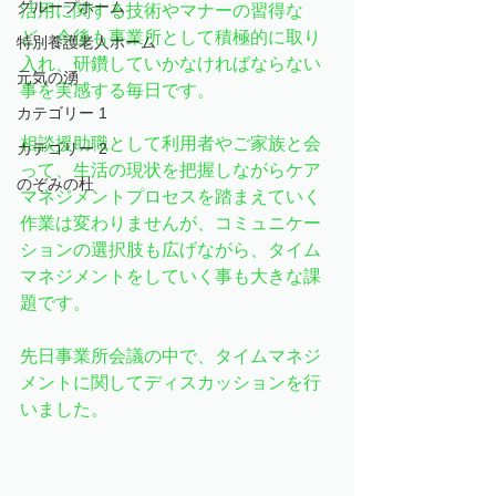
グループホーム
活用に関する技術やマナーの習得な
ど、今後も事業所として積極的に取り
特別養護老人ホーム
入れ、研鑽していかなければならない
元気の湧
事を実感する毎日です。
カテゴリー 1
相談援助職として利用者やご家族と会
カテゴリー 2
って、生活の現状を把握しながらケア
のぞみの杜
マネジメントプロセスを踏まえていく
作業は変わりませんが、コミュニケー
ションの選択肢も広げながら、タイム
マネジメントをしていく事も大きな課
題です。
先日事業所会議の中で、タイムマネジ
メントに関してディスカッションを行
いました。