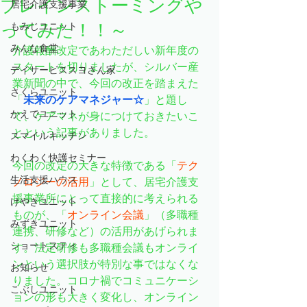
ブレインストーミングや
居宅介護支援事業
ってみた！！～
もみじユニット
みんな食堂
介護報酬改定であわただしい新年度の
スタートを切りましたが、シルバー産
デイサービススヨさん家
業新聞の中で、今回の改正を踏まえた
さくらユニット
「
未来のケアマネジャー☆
」と題し
かえでユニット
て、ケアマネが身につけておきたいこ
とという記事がありました。
スマイルキッチン
わくわく快護セミナー
今回の改定の大きな特徴である「
テク
生活支援ハウス
ノロジーの活用
」として、居宅介護支
援事業所にとって直接的に考えられる
けやきユニット
ものが、「
オンライン会議
」（多職種
みずきユニット
連携、研修など）の活用があげられま
ショートスティ
す。法定研修も多職種会議もオンライ
ンという選択肢が特別な事ではなくな
お知らせ
りました。コロナ禍でコミュニケーシ
こぶしユニット
ョンの形も大きく変化し、オンライン