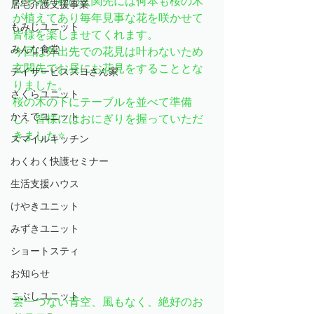
のぞみの杜の玄関先には何本も桜の木
居宅介護支援事業
が植えてあり毎年見事な花を咲かせて
もみじユニット
皆様を楽しませてくれます。
みんな食堂
今回は外出先での花見は叶わないため
玄関先でお昼にお花見をすることとな
デイサービススヨさん家
りました。
さくらユニット
桜の木の下にテーブルを並べて準備
かえでユニット
し、皆様にはおにぎりを握っていただ
きました⭐
スマイルキッチン
わくわく快護セミナー
生活支援ハウス
けやきユニット
みずきユニット
ショートスティ
お知らせ
こぶしユニット
雲一つない青空、風もなく、絶好のお