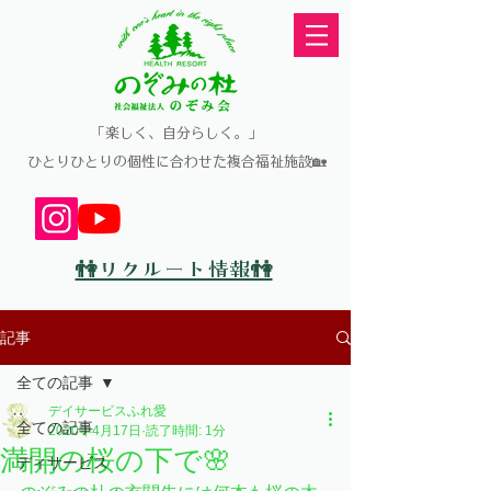
​「楽しく、自分らしく。」
​ひとりひとりの個性に合わせた複合福祉施設🏡
👫リクルート情報👫
記事
全ての記事
デイサービスふれ愛
全ての記事
2020年4月17日
読了時間: 1分
満開の桜の下で🌸
ディサービス