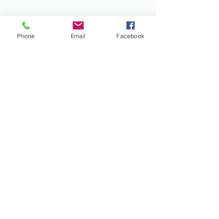
Phone
Email
Facebook
コメント
感謝の気持ちを込めて。
コメントを追加…
新人職員 がん
す⭐
社会福祉法人 のぞみ会