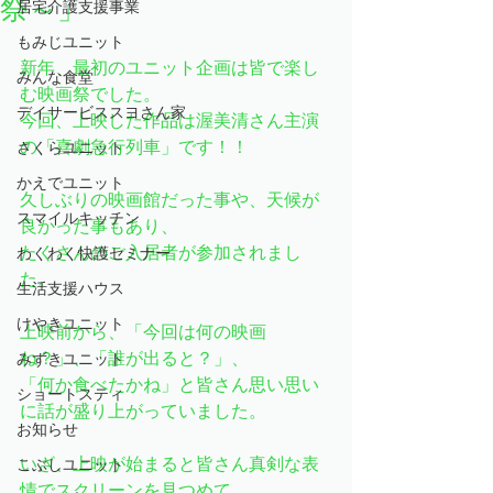
祭～」
居宅介護支援事業
もみじユニット
新年、最初のユニット企画は皆で楽し
みんな食堂
む映画祭でした。
デイサービススヨさん家
今回、上映した作品は渥美清さん主演
の「喜劇急行列車」です！！
さくらユニット
かえでユニット
久しぶりの映画館だった事や、天候が
スマイルキッチン
良かった事もあり、
たくさんのご入居者が参加されまし
わくわく快護セミナー
た。
生活支援ハウス
けやきユニット
上映前から、「今回は何の映画
ね？」、「誰が出ると？」、
みずきユニット
「何か食べたかね」と皆さん思い思い
ショートスティ
に話が盛り上がっていました。
お知らせ
いざ、上映が始まると皆さん真剣な表
こぶしユニット
情でスクリーンを見つめて