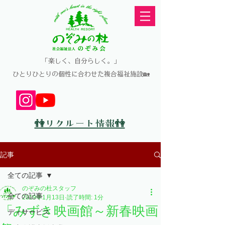
​「楽しく、自分らしく。」
​ひとりひとりの個性に合わせた複合福祉施設🏡
👫リクルート情報👫
記事
全ての記事
のぞみの杜スタッフ
全ての記事
2019年1月13日
読了時間: 1分
「みずき映画館～新春映画
ディサービス