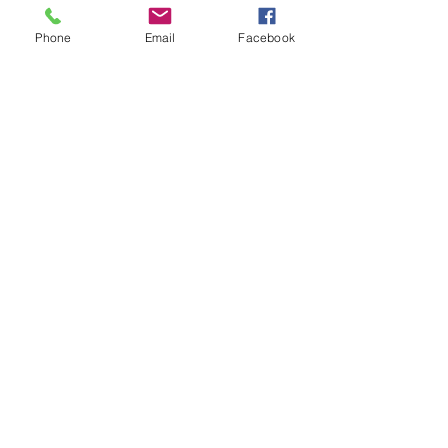
Phone
Email
Facebook
コメント
コメントを追加…
スタッフの１日を紹介し
2023年7月8日
てみましょう。
学・説明会開催
社会福祉法人 のぞみ会
のぞみの杜