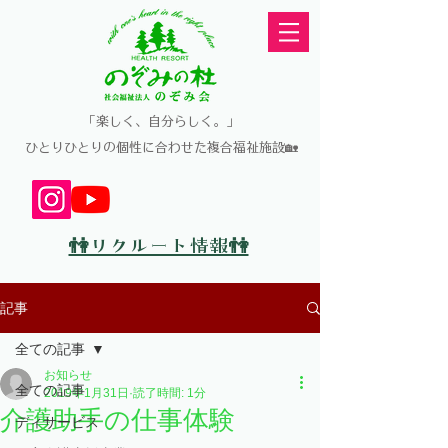
​「楽しく、自分らしく。」
​ひとりひとりの個性に合わせた複合福祉施設🏡
👫リクルート情報👫
記事
全ての記事
お知らせ
全ての記事
2019年1月31日
読了時間: 1分
介護助手の仕事体験
ディサービス