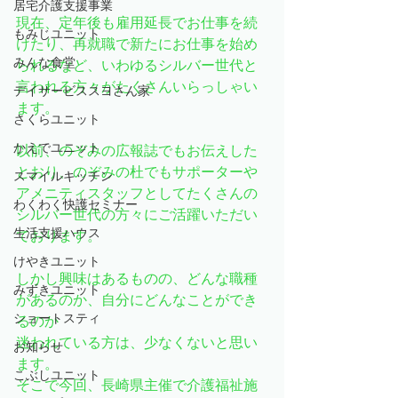
居宅介護支援事業
現在、定年後も雇用延長でお仕事を続
もみじユニット
けたり、再就職で新たにお仕事を始め
みんな食堂
られるなど、いわゆるシルバー世代と
言われる方々がたくさんいらっしゃい
デイサービススヨさん家
ます。
さくらユニット
かえでユニット
以前、のぞみの広報誌でもお伝えした
とおり、のぞみの杜でもサポーターや
スマイルキッチン
アメニティスタッフとしてたくさんの
わくわく快護セミナー
シルバー世代の方々にご活躍いただい
生活支援ハウス
ております。
けやきユニット
しかし興味はあるものの、どんな職種
みずきユニット
があるのか、自分にどんなことができ
ショートスティ
るのか
迷われている方は、少なくないと思い
お知らせ
ます。
こぶしユニット
そこで今回、長崎県主催で介護福祉施