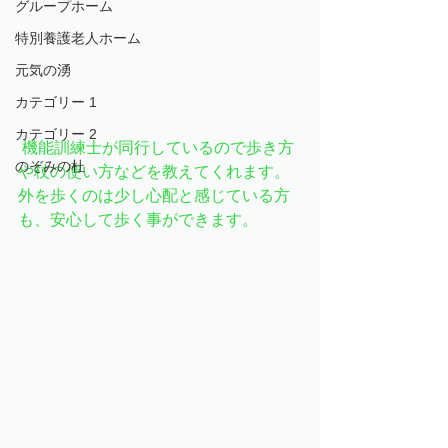
グループホーム
特別養護老人ホーム
元気の湧
カテゴリー 1
カテゴリー 2
 機能訓練士が同行しているので歩き方
のぞみの杜
や杖の使い方などを教えてくれます。
外を歩くのは少し心配と感じている方
も、安心して歩く事ができます。