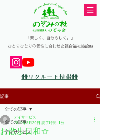
​「楽しく、自分らしく。」
​ひとりひとりの個性に合わせた複合福祉施設🏡
👫リクルート情報👫
記事
全ての記事
デイサービス
全ての記事
2019年3月29日
読了時間: 1分
お散歩日和☆
ディサービス