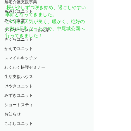
居宅介護支援事業
 桜が少しずつ咲き始め、過ごしやすい
もみじユニット
季節となってきました。
みんな食堂
この日は天気が良く、暖かく、絶好の
お散歩日和だったので、中尾城公園へ
デイサービススヨさん家
行ってきました！
さくらユニット
かえでユニット
スマイルキッチン
わくわく快護セミナー
生活支援ハウス
けやきユニット
みずきユニット
ショートスティ
お知らせ
こぶしユニット