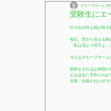
グループホーム
2
さくらユニット
かえでユニ
受験生にエール
けやきユニット
みずきユニ
のぞみの杜も桜が咲き
毎日、窓から見える桜
「私は花より団子よ」
特別養護老人ホーム
元気の
そんなグループホーム
受験をされるお孫様の
心を込めた手作りのお
見事、合格されたので