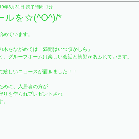
019年3月31日
読了時間: 1分
ット
スマイルキッチン
わくわく快護セミナー
生活
を☆(^O^)/*
ット
ショートスティ
お知らせ
こぶしユニット
始めています。
の木をながめては「満開はいつ頃かしら」
と、グループホームは楽しい会話と笑顔があふれています。
湧
カテゴリー 1
カテゴリー 2
のぞみの杜
に嬉しいニュースが届きました！！
ために、入居者の方が
守りを作られプレゼントされ
す。