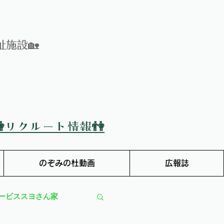
施設🏡
👫リクルート情報👫
のぞみの杜動画
広報誌
ービススヨさん家