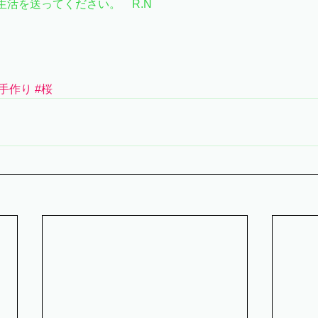
生活を送ってください。　R.N
#手作り
#桜