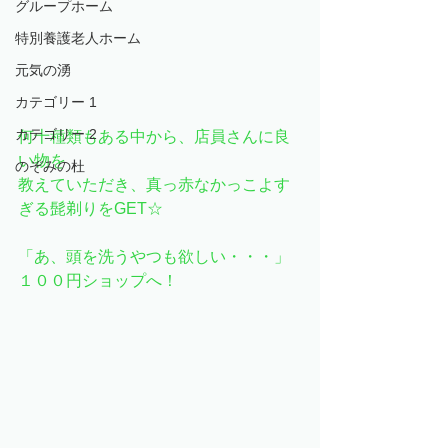
グループホーム
特別養護老人ホーム
元気の湧
カテゴリー 1
カテゴリー 2
何十種類もある中から、店員さんに良
い物を
のぞみの杜
教えていただき、真っ赤なかっこよす
ぎる髭剃りをGET☆
「あ、頭を洗うやつも欲しい・・・」
１００円ショップへ！