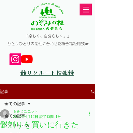
​「楽しく、自分らしく。」
​ひとりひとりの個性に合わせた複合福祉施設🏡
👫リクルート情報👫
記事
全ての記事
もみじユニット
全ての記事
2019年4月12日
読了時間: 1分
髭剃りを買いに行きた
ディサービス