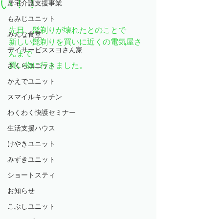
い！！
居宅介護支援事業
もみじユニット
先日、髭剃りが壊れたとのことで
みんな食堂
新しい髭剃りを買いに近くの電気屋さ
デイサービススヨさん家
んまで
買い物に行きました。
さくらユニット
かえでユニット
スマイルキッチン
わくわく快護セミナー
生活支援ハウス
けやきユニット
みずきユニット
ショートスティ
お知らせ
こぶしユニット