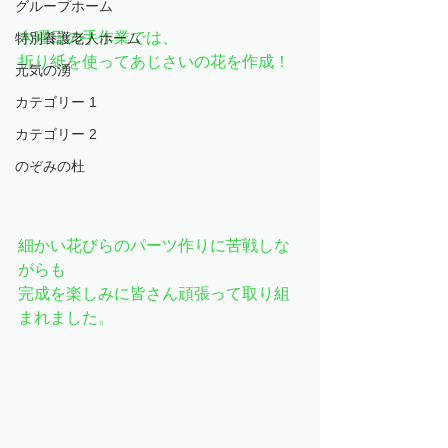
グループホーム
木曜日の手作業では、
特別養護老人ホーム
折り紙を使ってあじさいの花を作成！
元気の湧
カテゴリー 1
カテゴリー 2
のぞみの杜
細かい花びらのパーツ作りに苦戦しな
がらも
完成を楽しみに皆さん頑張って取り組
まれました。