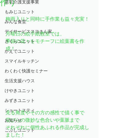
作り
居宅介護支援事業
もみじユニット
梅雨入りと同時に手作業も益々充実！
みんな食堂
デイサービススヨさん家
月曜日の絵手紙教室では、
季節の花々をモチーフに絵葉書を作
さくらユニット
成！
かえでユニット
スマイルキッチン
わくわく快護セミナー
生活支援ハウス
けやきユニット
みずきユニット
ショートスティ
見る角度やその方の感性で描く事で
花びらの微妙な色合いや葉脈まで
お知らせ
それぞれに個性あふれる作品が完成し
こぶしユニット
ました！