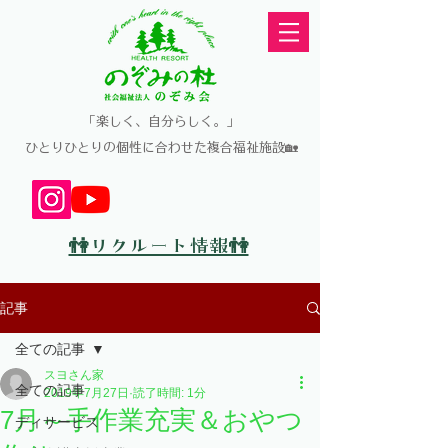
​「楽しく、自分らしく。」
​ひとりひとりの個性に合わせた複合福祉施設🏡
👫リクルート情報👫
記事
全ての記事
スヨさん家
全ての記事
2019年7月27日
読了時間: 1分
7月～手作業充実＆おやつ
ディサービス