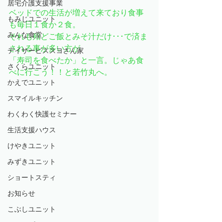
居宅介護支援事業
ベッドでの生活が増えて来ており食事
もみじユニット
も毎日１食か２食。
みんな食堂
それも殆どご飯とみそ汁だけ･･･で済ま
される事が多い方が
デイサービススヨさん家
「寿司を食べたか」と一言。じゃあ食
さくらユニット
べに行こう！！と若竹丸へ。
かえでユニット
スマイルキッチン
わくわく快護セミナー
生活支援ハウス
けやきユニット
みずきユニット
ショートスティ
お知らせ
こぶしユニット