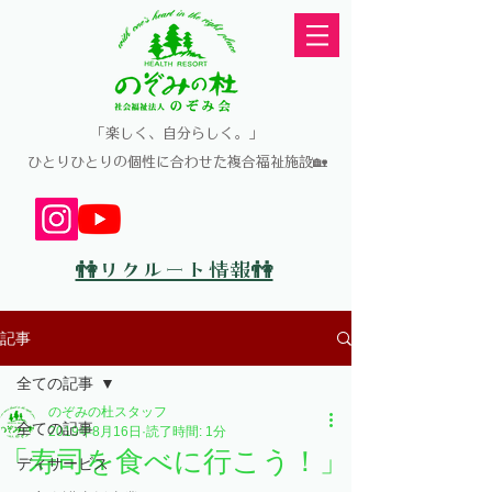
​「楽しく、自分らしく。」
​ひとりひとりの個性に合わせた複合福祉施設🏡
👫リクルート情報👫
記事
全ての記事
のぞみの杜スタッフ
全ての記事
2019年8月16日
読了時間: 1分
「寿司を食べに行こう！」
ディサービス