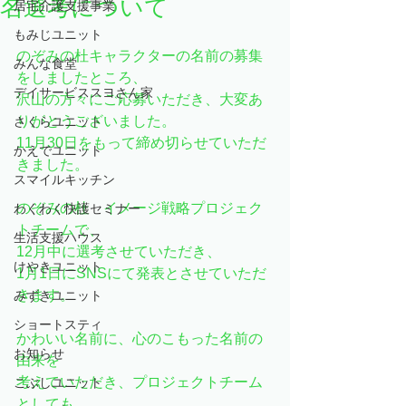
名選考について
居宅介護支援事業
もみじユニット
のぞみの杜キャラクターの名前の募集
みんな食堂
をしましたところ、
デイサービススヨさん家
沢山の方々にご応募いただき、大変あ
りがとうございました。
さくらユニット
11月30日をもって締め切らせていただ
かえでユニット
きました。
スマイルキッチン
のぞみの杜　イメージ戦略プロジェク
わくわく快護セミナー
トチームで、
生活支援ハウス
12月中に選考させていただき、
けやきユニット
1月1日にSNSにて発表とさせていただ
きます。
みずきユニット
ショートスティ
かわいい名前に、心のこもった名前の
お知らせ
由来を
考えていただき、プロジェクトチーム
こぶしユニット
としても