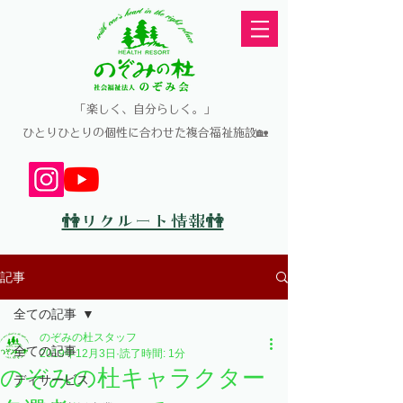
​「楽しく、自分らしく。」
​ひとりひとりの個性に合わせた複合福祉施設🏡
👫リクルート情報👫
記事
全ての記事
のぞみの杜スタッフ
全ての記事
2019年12月3日
読了時間: 1分
のぞみの杜キャラクター
ディサービス