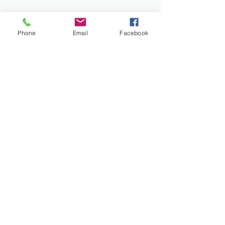
Phone
Email
Facebook
コメント
コメントを追加…
スタッフの１日を紹介し
2023年7月8日
てみましょう。
学・説明会開催
社会福祉法人 のぞみ会