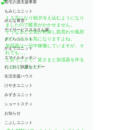
💕
居宅介護支援事業
もみじユニット
１２月になり朝夕冷え込むようになり
みんな食堂
ましたので暖房がかかせません。
デイサービススヨさん家
そうなると空気が乾燥し肌荒れや風邪
のウィルスも気になりますよね。
さくらユニット
加湿器は一日中稼働していますが、そ
かえでユニット
れでも…。
スマイルキッチン
と言うことで、皆さまと加湿器を作る
ことにしました♡
わくわく快護セミナー
生活支援ハウス
けやきユニット
みずきユニット
ショートスティ
お知らせ
こぶしユニット