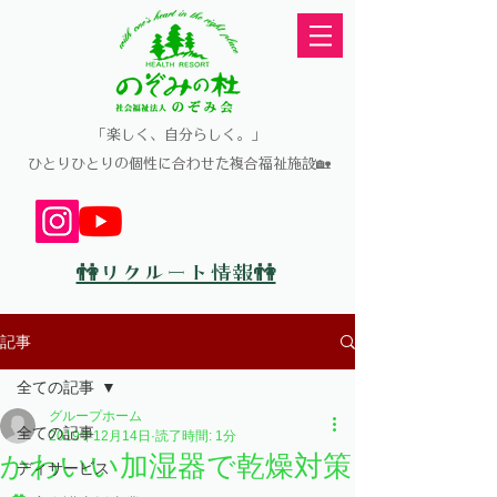
​「楽しく、自分らしく。」
​ひとりひとりの個性に合わせた複合福祉施設🏡
👫リクルート情報👫
記事
全ての記事
グループホーム
全ての記事
2019年12月14日
読了時間: 1分
かわいい加湿器で乾燥対策
ディサービス