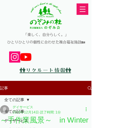
​「楽しく、自分らしく。」
​ひとりひとりの個性に合わせた複合福祉施設🏡
👫リクルート情報👫
記事
全ての記事
デイサービス
全ての記事
2019年12月14日
読了時間: 1分
～手作業風景～ in Winter
ディサービス