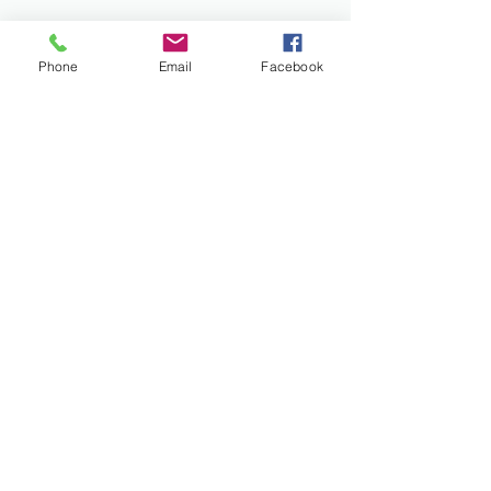
Phone
Email
Facebook
コメント
コメントを追加…
スタッフの１日を紹介し
2023年7月8日
てみましょう。
学・説明会開催
社会福祉法人 のぞみ会