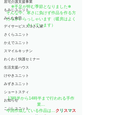
居宅介護支援事業
❄手足が悴む季節となりました❄
もみじユニット
そんな中、寒さに負けず作品を作る方
みんな食堂
たちがいらっしゃいます（暖房はよく
きいています）
デイサービススヨさん家
さくらユニット
かえでユニット
スマイルキッチン
わくわく快護セミナー
生活支援ハウス
けやきユニット
みずきユニット
ショートスティ
13時半から14時半まで行われる手作
お知らせ
業…
こぶしユニット
今回作成している作品は…
ク
リ
ス
マ
ス