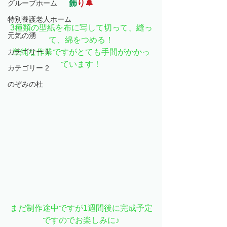
グループホーム
飾
り🔔
特別養護老人ホーム
3種類の型紙を布に写して切って、縫っ
元気の湧
て、綿をつめる！
カテゴリー 1
単純な作業ですがとても手間がかかっ
ています！
カテゴリー 2
のぞみの杜
まだ制作途中ですが1週間後に完成予定
ですのでお楽しみに♪