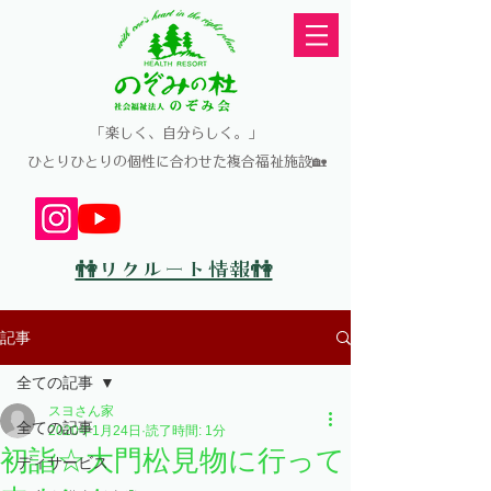
​「楽しく、自分らしく。」
​ひとりひとりの個性に合わせた複合福祉施設🏡
👫リクルート情報👫
記事
全ての記事
スヨさん家
全ての記事
2020年1月24日
読了時間: 1分
初詣☆大門松見物に行って
ディサービス