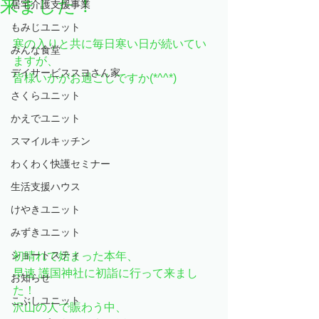
来ました！
居宅介護支援事業
もみじユニット
寒の入りと共に毎日寒い日が続いてい
みんな食堂
ますが、
デイサービススヨさん家
皆様いかがお過ごしですか(*^^*)
さくらユニット
かえでユニット
スマイルキッチン
わくわく快護セミナー
生活支援ハウス
けやきユニット
みずきユニット
ショートスティ
初晴れで始まった本年、
早速 護国神社に初詣に行って来まし
お知らせ
た！
こぶしユニット
沢山の人で賑わう中、