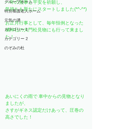
グループホーム
一年の無事と平安を祈願し、
気持ちも新たにスタートしました(*^-^*)
特別養護老人ホーム
元気の湧
お正月行事として、毎年恒例となった
カテゴリー 1
橘神社の大門松見物にも行って来まし
た！
カテゴリー 2
のぞみの杜
あいにくの雨で 車中からの見物となり
ましたが、
さすがギネス認定だけあって、圧巻の
高さでした！