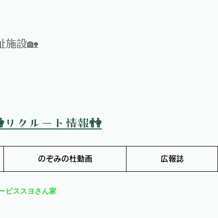
施設🏡
👫リクルート情報👫
のぞみの杜動画
広報誌
ービススヨさん家