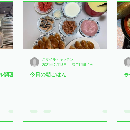
ット
スマイルキッチン
わくわく快護セミナー
生活
ティ
お知らせ
こぶしユニット
グループホーム
のぞみの杜
スマイル・キッチン
2021年7月18日
読了時間: 1分
ル調理
今日の朝ごはん
